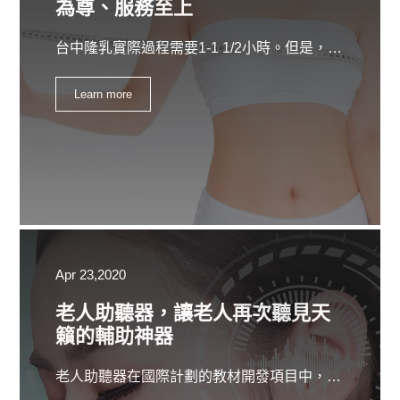
為尊、服務至上
台中隆乳實際過程需要1-1 1/2小時。但是，您在手術室的時間會更長。由於隆乳，您還可能需要應對胸部腫脹，因此請確保您服用了規定的抗生素，因為它們將有助於控制腫脹。這種腫脹通常在隆乳手術後約三，五天后達到峰值，然後逐漸消失。瘀傷不是您必須應對的常見副作用。在大多數情況下，進行隆乳手術的女性不會看到瘀傷，但這並不意味著不會發生瘀傷，因此只要有準備就做好準備。
Learn more
Apr 23,2020
老人助聽器，讓老人再次聽見天
籟的輔助神器
老人助聽器在國際計劃的教材開發項目中，我們主要處理不同專業，詞典，旅遊，美食，園藝和細木工行業的方法學材料的描述的準備工作。在這些幫助下，員工和雇主都可以更輕鬆地理解和解決他們的任務。我們與準備齊全的大學，老人助聽器教育機構和非政府組織一起用英語開展活動。